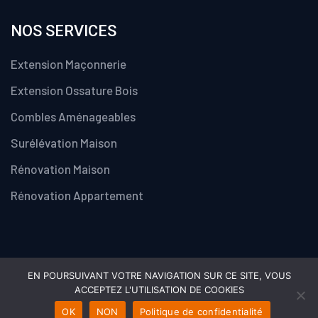
NOS SERVICES
Extension Maçonnerie
Extension Ossature Bois
Combles Aménageables
Surélévation Maison
Rénovation Maison
Rénovation Appartement
EN POURSUIVANT VOTRE NAVIGATION SUR CE SITE, VOUS
ACCEPTEZ L'UTILISATION DE COOKIES
© Copyright 2024 . Tous droits réservés
OK
NON
Politique de confidentialité